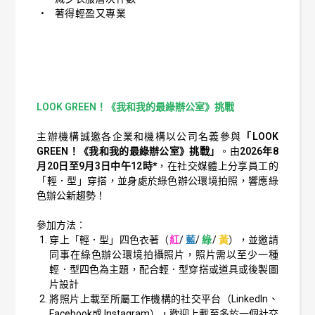
• 著得輕盈又專業
LOOK GREEN！《我和我的最綠辦公室》挑戰
主辦機構誠邀各企業和機構以公司名義參與
「LOOK
GREEN！《我和我的最綠辦公室》挑戰」
。由
2026年8
月20日至9月3日中午12時*
，在社交媒體上分享員工的
「輕．型」穿搭，並身處於綠色辦公環境拍照，響應綠
色辦公新趨勢！
參加方法︰
穿上「輕．型」四色衣著（
紅
/
藍
/
綠
/
黃
），並邀請
同事在綠色辦公環境拍攝照片，照片需以至少一種
輕．型四色為主題，配合輕．型穿搭或道具或後製圖
片設計
將照片上載至所屬工作機構的社交平台（LinkedIn、
Facebook或 Instagram），歡迎上載至多於一個社交