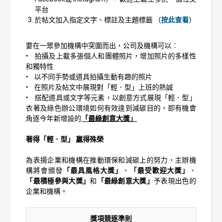
平台
於帖文加入指定文字、標註及主題標籤 （
按此查看
）
要在一眾參加機構中突圍而出，公司及機構可以︰
• 拍攝及上載多張個人和團體照片，增加照片的多樣性
和獨特性
• 以不同手勢或道具拍攝生動有趣的照片
• 在照片及帖文中展現對「輕．型」上班的熱誠
• 搭配道具或文字等元素，以創意方式展現「輕．型」
衣著及綠色辦公環境如何有效達到減碳目的，即有機會
角逐今年新增設的
「最綠創意大獎」
著得「輕．型」 贏得殊榮
為表揚企業和機構在推動環保和減碳上的努力，主辦機
構將會頒發
「最具風格大獎」
、
「最受歡迎大獎」
、
「最積極參與大獎」
和
「最綠創意大獎」
予表現出色的
企業和機構。
獎項競逐準則