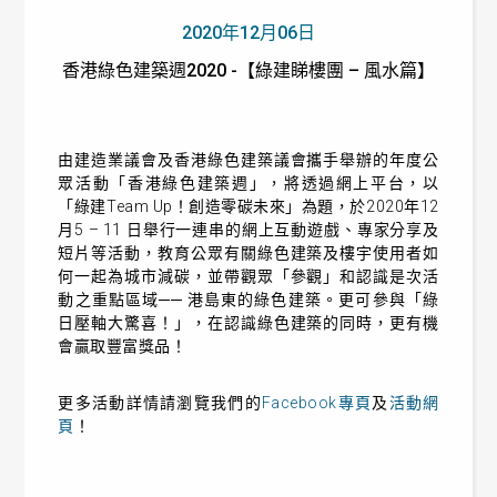
2020年12月06日
香港綠色建築週2020 -【綠建睇樓團 – 風水篇】
由建造業議會及香港綠色建築議會攜手舉辦的年度公
眾活動「香港綠色建築週」，將透過網上平台，以
「綠建
Team Up
！創造零碳未來」為題，於
2020
年
12
月
5
–
11
日舉行一連串的網上互動遊戲、專家分享及
短片等活動，教育公眾有關綠色建築及樓宇使用者如
何一起為城市減碳，並帶觀眾「參觀」和認識是次活
動之重點區域── 港島東的綠色建築。更可參與「綠
日壓軸大驚喜！」，在認識綠色建築的同時，更有機
會贏取豐富獎品！
更多活動詳情
請瀏覽
我們的
Facebook專頁
及
活動網
頁
！