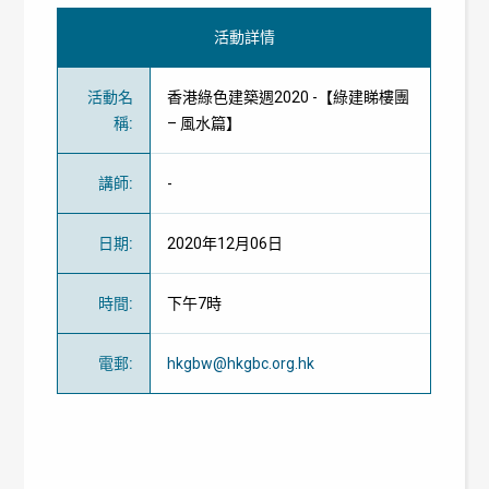
活動詳情
活動名
香港綠色建築週2020 -【綠建睇樓團
稱
:
– 風水篇】
講師
:
-
日期
:
2020年12月06日
時間
:
下午7時
電郵
:
hkgbw@hkgbc.org.hk