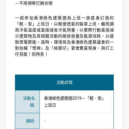
－不用領帶打開衣領
一起參加香港綠色建築週為上班一族度身訂造的
「輕‧型」上班日，以輕便透氣的裝束上班，繼而調
高冷氣溫度或直接減省冷氣用量，以實際行動直接減
少建築物及其相關活動的碳排放量及能源消耗，以達
致慳電節能。屆時，環境局及香港綠色建築議會的一
對拍檔「慳神」及「綠築仔」更會驚喜現身，與打工
仔見面！到時見！
活動詳情
活動名
香港綠色建築週2019－「輕．型」
稱
:
上班日
講師
:
-