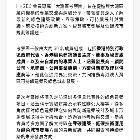
HKGBC 會員專屬「大灣區考察團」旨在促進與大灣區
業内機構的專業交流與經驗分享，帶領會員深入了解
最新的綠色建築政策、零碳策略、可持續設計與實
踐、前沿技術與創新方案、智慧城市發展及低碳城市
規劃等議題。
考察團一般由大約 30 名成員組成，包括
香港特別行政
區政府代表、香港綠色建築議會主席、董事及秘書處
成員，以及來自業内的專業人士，涵蓋發展商、顧問
公司、承建商、公用事業機構、方案供應商及建材供
應商
等，藉此促進跨界別交流，共同推動粵港澳大灣
區可持續建築及綠色城市發展。
是次考察團將深入走訪深圳多個具代表性的綠色建築
項目，涵蓋科研實驗建築及示範性辦公大樓等，從多
角度探討綠色建築理念如何與創新建築設計及城市形
象發展取得平衡與融合。透過實地考察與交流，參與
會員將多方面了解大灣區在
零碳建築
、
低碳技術應用
及
綠色城市發展
方面的最新實踐，共同探索可持續建
築的未來發展方向。