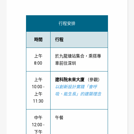
行程安排
時間
行程
上午
於九龍塘站集合，乘撘專
8:00
車前往深圳
上午
建科院未來大廈
（參觀）
10:00 -
以創新設計實踐「會呼
上午
吸、能生長」的建築理念
11:30
中午
午餐
12:00 -
下午