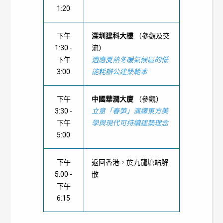
1:20
下午
深圳建科大樓
（參觀及交
1:30 -
流）
下午
適應夏熱冬暖氣候區的低
3:00
能耗辦公建築範本
下午
中國華潤大廈
（參觀）
3:30 -
立意「春笋」演繹東方美
下午
學與現代可持續建築理念
5:00
下午
返回香港，於九龍塘站解
5:00 -
散
下午
6:15