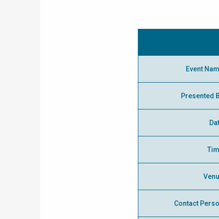
Event Na
Presented 
Da
Ti
Ven
Contact Pers