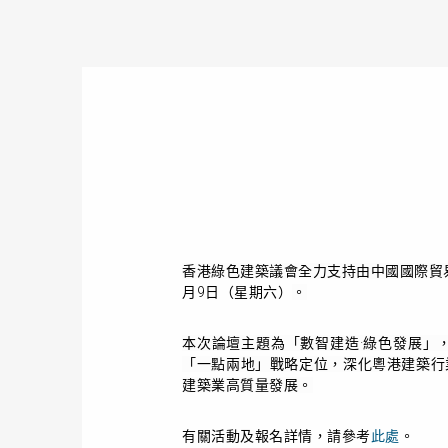
香港綠色建築議會全力支持由
中國國際貿
月9日（星期六
）
。
本次論壇主題為「數智建造·綠色發展」
「一點兩地」戰略定位，深化粵港建築行
建築業高質量發展。
有關
活動及
報名詳情，請參考
此處
。