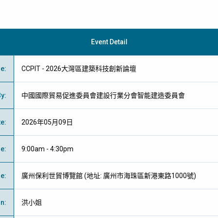
Event Detail
me
:
CCPIT - 2026大灣區建築科技創新論壇
By
:
中國國際貿易促進委員會建設行業分會智能建造委員會
te
:
2026年05月09日
me
:
9:00am - 4:30pm
ue
:
廣州保利世貿博覽館 (地址: 廣州市海珠區新港東路1000號)
on
:
洪小姐