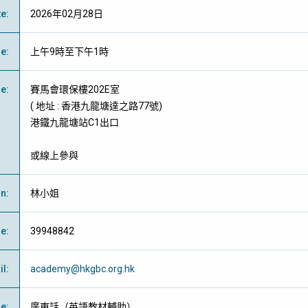
te
:
2026年02月28日
me
:
上午9時至下午1時
ue
:
賽馬會環保樓202E室
( 地址 : 香港九龍塘達之路77號)
港鐵九龍塘站C1出口
或線上參與
on
:
林小姐
ne
:
39948842
il
:
academy@hkgbc.org.hk
ge
:
廣東話（英語教材輔助）