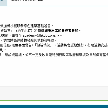
參加者才獲頒發綠色建築基礎證書。
驗與導賞」（約半小時）將
僅供親身出席的參與者參加
。
2:00前，電郵至
academy@hkgbc.org.hk
。
。請勿將該連結轉發給其他郵箱帳號。
風信號/黑色暴雨警告/「極端情況」，活動將會延期進行。有關活動安排將
利。
果、結論或建議，並不一定反映香港特別行政區政府和環境及自然保育基