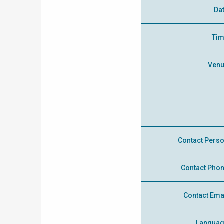
Da
Ti
Ven
Contact Pers
Contact Pho
Contact Ema
Langua