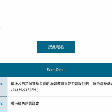
）
按此報名
Event Detail
me
:
環境及自然保育基金資助 綠建教育與能力建設計劃 「綠色建築基礎證
月28日及3月7日 )
By
:
香港綠色建築議會