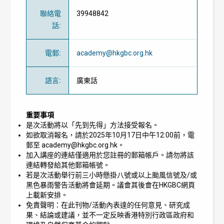
聯絡電
39948842
話
:
電郵
:
academy@hkgbc.org.hk
語言
:
廣東話
重要事項
是次活動將以「先到先得」方法接受報名。
如欲取消報名，請於2025年10月17日中午12:00前，電
郵至
academy@hkgbc.org.hk
。
加入講座的連結僅適用於您註冊的郵箱帳戶。請勿將該
連結轉發給其他郵箱帳號。
若是次活動舉行前三小時懸掛八號或以上颱風信號及/或
黑色暴雨警告活動將會延期。議會其後會在HKGBC網頁
上載新安排。
免責聲明：在此刊物/活動內表達的任何意見、研究成
果、結論或建議，並不一定反映香港特別行政區政府和