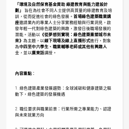
「環境及自然保育基金資助 綠建教育與能力建設計
劃」
旨在為社會不同人士提供高質量的綠建教育及培
訓，從而促進社會的綠色發展。
首場綠色建築職業講
座
邀請業內的專業人士分享實務經驗與行業洞見，啟
發年輕一代對綠色建築的興趣，激發日後職場發展的
潛能。活動以
《從夢想到實現：綠色建築重塑城市未
來》
為主題，以
線下現場及線上直播形式
進行，對象
為
中四至中六學生
、
職業輔導老師或其他有興趣人
士
，並以
廣東話
講授。
內容重點
：
1.
綠色建築產業發展趨勢
：全球減碳和健康建築之驅
動下，綠色建築的發展機遇
2. 職位要求與職業前景：行業所需之專業能力、認證
與未來就業方向