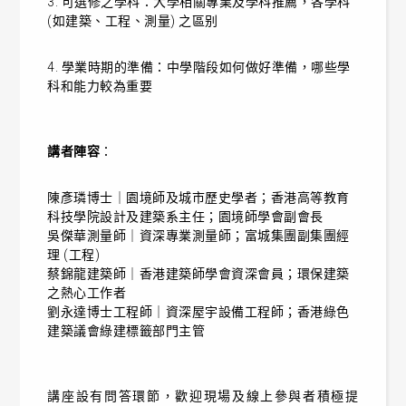
3. 可選修之學科：大學相關專業及學科推薦
，
各學科
(如建築、工程、測量) 之區别
4. 學業時期的準備：
中學階段如何做好準備，哪些學
科和能力較為重要
講者陣容
：
陳彥璘博士｜園境師及城市歷史學者；香港高等教育
科技學院設計及建築系主任；園境師學會副會長
吳傑華測量師｜資深專業測量師；富城集團副集團經
理 (工程)
蔡錦龍建築師｜香港建築師學會資深會員；環保建築
之熱心工作者
劉永達博士工程師｜資深屋宇設備工程師；香港綠色
建築議會綠建標籤部門主管
講座設有
問答
環節，歡迎現場及線上參與者積極提