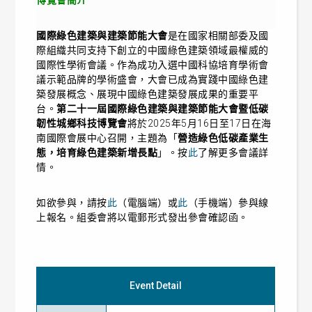
國際綠色建築與建築節能大會
是在國家相關部委及國
際組織共同支持下創立的中國綠色建築領域最權威的
國際性學術會議。作為成功入選中國科協培育學術會
議示範品牌的學術盛會，大會已成為實踐中國綠色建
築發展概念、展現中國綠色建築發展成果的重要平
台。
第二十一屆國際綠色建築與建築節能大會暨低碳
韌性城鄉科技博覽會
將於2025年5月16日至17日在海
南國際會展中心召開，主題為「
營造綠色低碳產業生
態，培育綠色建築新增長點
」。按
此
了解更多會議詳
情。
如欲參與，請按
此
（電腦端）或
此
（手機端）參與線
上報名。組委會將以電郵形式發出參會確認函。
Event Detail