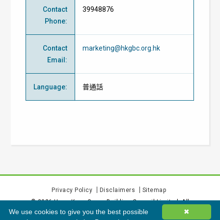
Contact
39948876
Phone
:
Contact
marketing@hkgbc.org.hk
Email
:
Language
:
普通話
Privacy Policy
Disclaimers
Sitemap
©
2026
Hong Kong Green Building Council Limited. All
We use cookies to give you the best possible
✖
rights reserved.