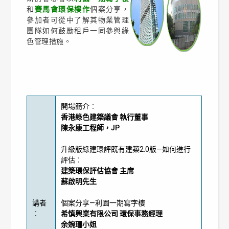
和
賽馬會環保樓作
個案分享，
參加者可從中了解其物業管理
團隊如何鼓勵租戶一同參與綠
色管理措施。
開場簡介︰
香港綠色建築議會 執行董事
陳永康工程師，JP
升級版綠建環評既有建築2.0版—如何進行
評估︰
建築環保評估協會 主席
蘇啟明先生
講者
個案分享—利園一期寫字樓
︰
希慎興業有限公司 環保事務經理
余婉珊小姐