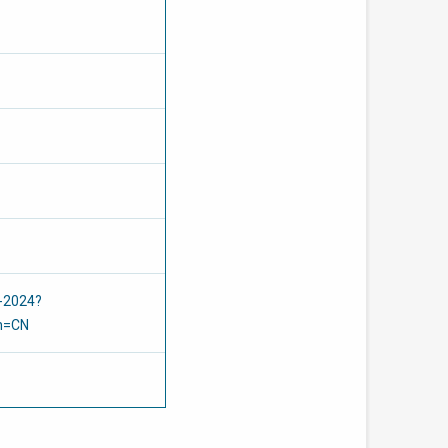
a-2024?
n=CN