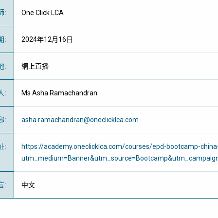
師
:
One Click LCA
期
:
2024年12月16日
地
:
網上直播
人
:
Ms Asha Ramachandran
郵
:
asha.ramachandran@oneclicklca.com
址
:
https://academy.oneclicklca.com/courses/epd-bootcamp-chin
utm_medium=Banner&utm_source=Bootcamp&utm_campaig
言
:
中文