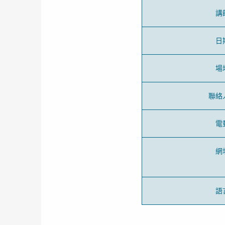
講
日
場
聯絡
電
網
語