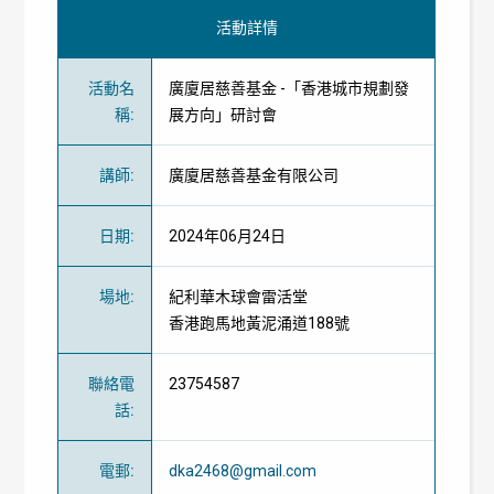
活動詳情
活動名
廣廈居慈善基金 -「香港城市規劃發
稱
:
展方向」研討會
講師
:
廣廈居慈善基金有限公司
日期
:
2024年06月24日
場地
:
紀利華木球會雷活堂
香港跑馬地黃泥涌道188號
聯絡電
23754587
話
:
電郵
:
dka2468@gmail.com