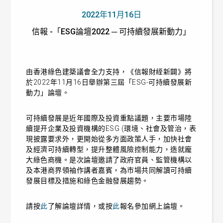
2022年11月16日
信報 -「ESG論壇2022 ─ 可持續發展新動力」
由香港綠色建築議會全力支持，《信報財絰新闢》將
於2022年11月16日舉辦第三屆「ESG-可持續發展新
動力」論壇。
可持續發展是近年國際及投資重點議題，主要市場陸
續提开企業及投資機構的ESG (環境、社會及管治，表
現披露要求外，更開始從多方面政策人手，加快社會
及經濟可持續轉型，提升整體風險控制能力，造就龐
大綠色商機。是次論壇邀請了政府官員、監管機構以
及本港商界領袖作講者嘉賓，為市場共同解讀可持續
發展目標及措施和綠色金融發展趨勢。
請按
此
了解論壇詳情，或按
此
報名參加網上論壇。