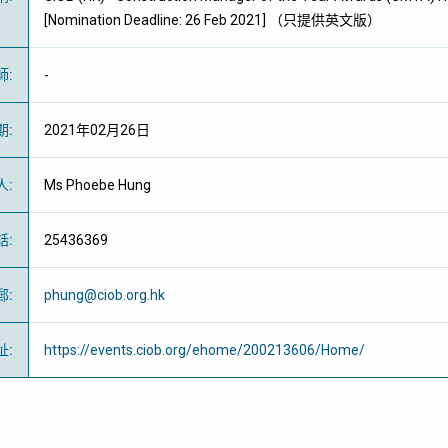
[Nomination Deadline: 26 Feb 2021] （只提供英文版）
師
:
-
期
:
2021年02月26日
人
:
Ms Phoebe Hung
話
:
25436369
郵
:
phung@ciob.org.hk
址
:
https://events.ciob.org/ehome/200213606/Home/