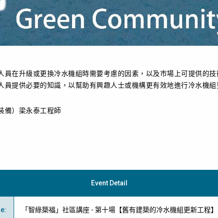
人員在升級或
更換冷水機組時
需
要考慮的因素，以及市場上可提供的技
人員提供必要的知識，
以
幫助有興趣人士或機構更有效地
進行冷水機組
裝備）梁永泰工程師
Event Detail
me
:
「智綠築福」社區講座 - 第十場【舊有建築的冷水機組更新工程】