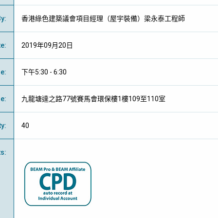
By
:
香港綠色建築議會項目經理（屋宇裝備）梁永泰工程師
te
:
2019年09月20日
me
:
下午5:30 - 6:30
ue
:
九龍塘達之路77號賽馬會環保樓1樓109至110室
ty
:
40
ts
: