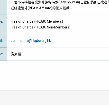
一個小時持續專業進修課程時數
(CPD hours)將
自動紀錄到出席者
或綠建通才
(BEAM Affiliate)
的個人帳戶。
ee
:
Free of Charge
(
HKGBC Members
)
Free of Charge
(
HKGBC Non-Members
)
il
:
community@hkgbc.org.hk
ge
:
廣東話