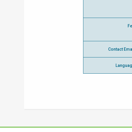
F
Contact Ema
Langua