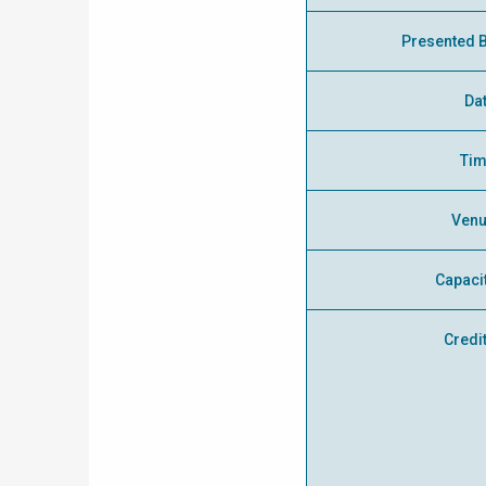
Presented 
Da
Ti
Ven
Capaci
Credi