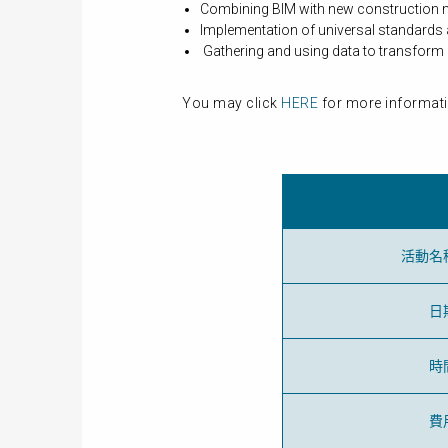
Combining BIM with new construction 
Implementation of universal standards 
Gathering and using data to transform
You may click
HERE
for more informati
活動名
日
時
費