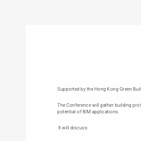
Supported by the Hong Kong Green Buil
The Conference will gather building pro
potential of BIM applications.
It will discuss: