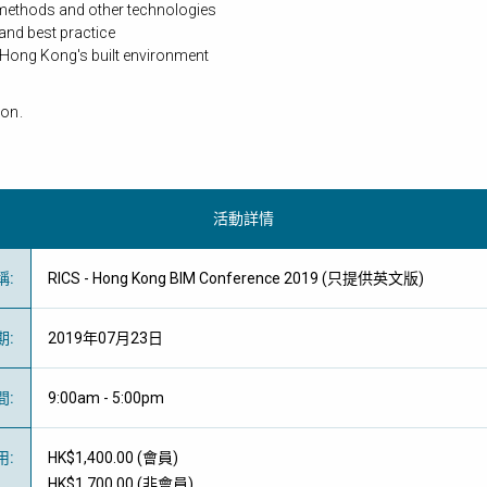
methods and other technologies
and best practice
 Hong Kong's built environment
on.
活動詳情
稱
:
RICS - Hong Kong BIM Conference 2019 (只提供英文版)
期
:
2019年07月23日
間
:
9:00am - 5:00pm
用
:
HK$1,400.00 (
會員
)
HK$1,700.00 (
非會員
)