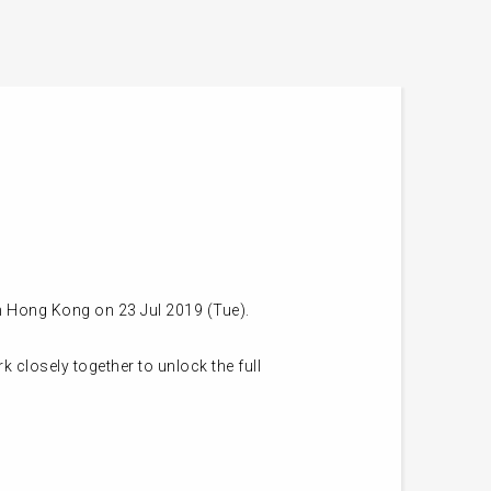
n Hong Kong on 23 Jul 2019 (Tue).
 closely together to unlock the full