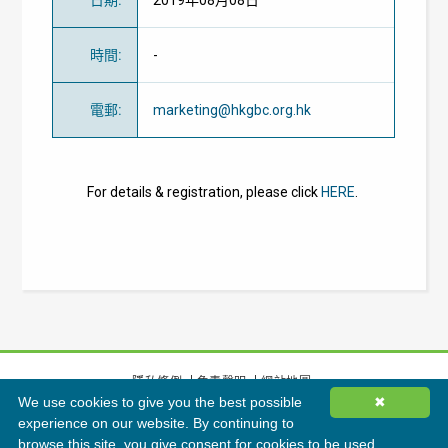
日期
:
2019年08月08日
時間
:
-
電郵
:
marketing@hkgbc.org.hk
For details & registration, please click
HERE
.
隱私條例
免責聲明
網站地圖
We use cookies to give you the best possible
✖
©
2026
香港綠色建築議會有限公司版權所有
experience on our website. By continuing to
browse this site, you give consent for cookies to be used.