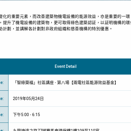
變化的重要元素，而改善建築物機電設備的能源效益，亦是重要的一環
。提升了機電設備的建築物，更可取得綠色建築認証，以証明機構的環
助計劃，並講解各計劃對非政府組織和慈善機構的特別優惠。
Event Detail
me
:
「智綠築福」社區講座 - 第八場【兩電社區能源效益基金】
te
:
2019年05月24日
me
:
下午5:00 - 6:15
ue
:
九龍塘達之路77號賽馬會環保樓1樓109至110室