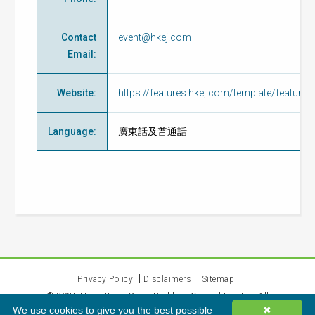
Contact
event@hkej.com
Email
:
Website
:
https://features.hkej.com/template/featur
Language
:
廣東話及普通話
Privacy Policy
Disclaimers
Sitemap
©
2026
Hong Kong Green Building Council Limited. All
We use cookies to give you the best possible
✖
rights reserved.