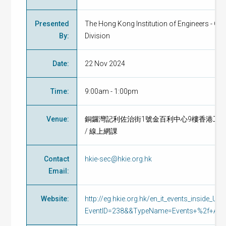
Presented
The Hong Kong Institution of Engineers - Ga
By
:
Division
Date
:
22 Nov 2024
Time
:
9:00am - 1:00pm
Venue
:
銅鑼灣記利佐治街1號金百利中心9樓香港工
/ 線上網課
Contact
hkie-sec@hkie.org.hk
Email
:
Website
:
http://eg.hkie.org.hk/en_it_events_inside_U
EventID=238&&TypeName=Events+%2f+Activ